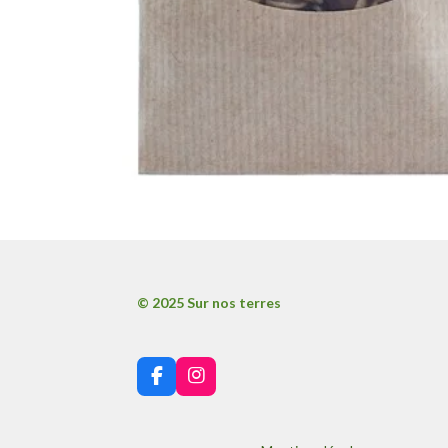
© 2025 Sur nos terres
F
I
a
n
c
s
e
t